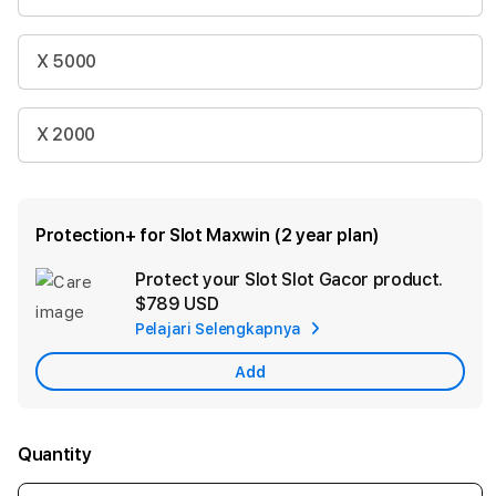
X 5000
X 2000
Protection+ for Slot Maxwin (2 year plan)
Protect your Slot Slot Gacor product.
Ad
$789 USD
App
Pelajari Selengkapnya
Car
Add
Quantity