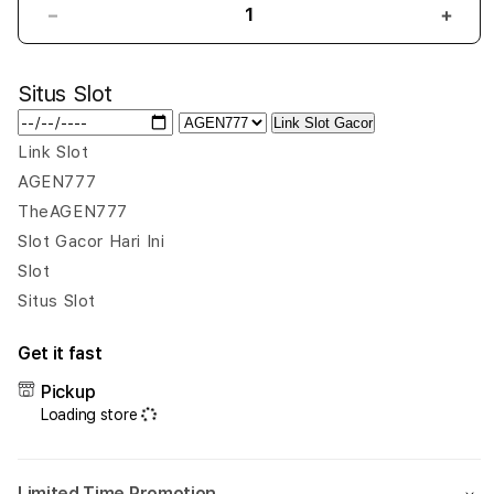
Decrease
Incr
quantity
quant
for
for
Situs Slot
AGEN777
AGE
|
|
Link Slot Gacor
Platform
Plat
Link Slot
Hiburan
Hibu
AGEN777
Digital
Digit
777
777
TheAGEN777
Dengan
Deng
Slot Gacor Hari Ini
Informasi
Infor
Slot
Permainan
Perm
Situs Slot
Terbaru
Terb
Get it fast
Pickup
Loading store
Limited Time Promotion