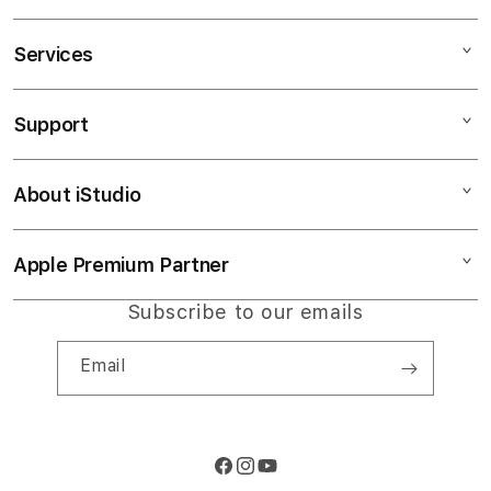
Services
AGEN777
Situs Slot Gacor
Support
AppleCare+
Situs Slot
Corporate
THEAGEN777
About iStudio
My Account
AGEN777
Slot Maxwin
Collection & Delivery
Elush Service Provider
Slot Gacor 2026
Apple Premium Partner
About Us
Returns & Exchanges
Financing Options
AGEN777
Find an iStudio near you
Subscribe to our emails
Contact Us
Trade-in
THEAGEN777
Why Shop at iStudio
FAQ
Email
Travellers Reservation
Elush Corporate Website
Privacy Policy
Site Terms of Use
Facebook
Instagram
YouTube
Payment