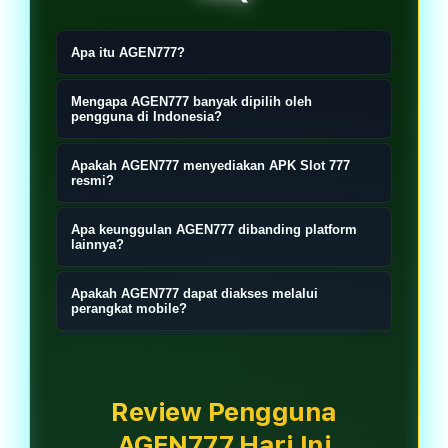
Apa itu AGEN777?
AGEN777 merupakan situs slot 777
Mengapa AGEN777 banyak dipilih oleh
online yang menghadirkan akses
pengguna di Indonesia?
cepat, tampilan modern, serta
AGEN777 banyak dipilih karena
Apakah AGEN777 menyediakan APK Slot 777
dukungan apk slot 777 resmi untuk
memiliki sistem yang stabil, akses
resmi?
memberikan pengalaman pengguna
login yang mudah, serta berbagai
Ya, AGEN777 menyediakan apk slot
yang lebih nyaman setiap hari.
Apa keunggulan AGEN777 dibanding platform
fitur menarik yang dirancang untuk
777 resmi yang dapat digunakan
lainnya?
memberikan kenyamanan saat
melalui perangkat Android sehingga
Keunggulan AGEN777 terletak pada
mengakses platform.
Apakah AGEN777 dapat diakses melalui
pengguna bisa memperoleh akses
tampilan yang modern, server yang
perangkat mobile?
yang lebih praktis, cepat, dan
stabil, navigasi yang sederhana,
Tentu saja. AGEN777 telah
responsif.
serta kolaborasi bersama
dioptimalkan untuk berbagai
THEAGEN777 yang menghadirkan
perangkat mobile sehingga
Review Pengguna
berbagai fitur tambahan menarik.
pengguna dapat mengakses seluruh
AGEN777 Hari Ini