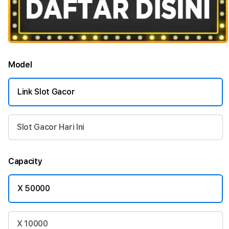
Model
Link Slot Gacor
Slot Gacor Hari Ini
Capacity
X 50000
X 10000