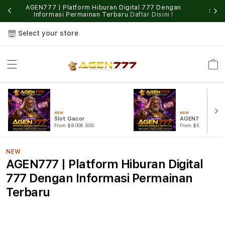
AGEN777 | Platform Hiburan Digital 777 Dengan
Situ
Informasi Permainan Terbaru
Daftar Disini !
Select your store
Cart
NEW
NEW
Slot Gacor
AGEN777
From $8.008 SGD
From $807.77 SGD
NEW
AGEN777 | Platform Hiburan Digital
777 Dengan Informasi Permainan
Terbaru