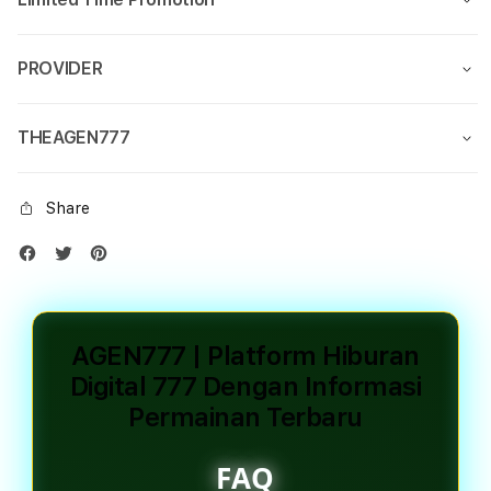
PROVIDER
THEAGEN777
Share
AGEN777 | Platform Hiburan
Digital 777 Dengan Informasi
Permainan Terbaru
FAQ