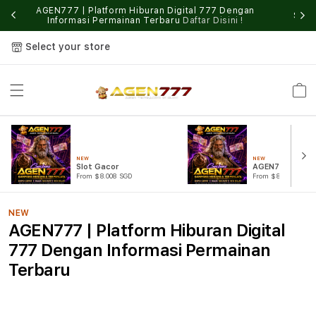
AGEN777 | Platform Hiburan Digital 777 Dengan
Situ
Informasi Permainan Terbaru
Daftar Disini !
Select your store
Cart
NEW
NEW
Slot Gacor
AGEN777
From $8.008 SGD
From $807.77 SGD
NEW
AGEN777 | Platform Hiburan Digital
777 Dengan Informasi Permainan
Terbaru