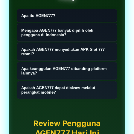
Apa itu AGEN777?
AGEN777 merupakan situs slot 777
Mengapa AGEN777 banyak dipilih oleh
online yang menghadirkan akses
pengguna di Indonesia?
cepat, tampilan modern, serta
AGEN777 banyak dipilih karena
Apakah AGEN777 menyediakan APK Slot 777
dukungan apk slot 777 resmi untuk
memiliki sistem yang stabil, akses
resmi?
memberikan pengalaman pengguna
login yang mudah, serta berbagai
Ya, AGEN777 menyediakan apk slot
yang lebih nyaman setiap hari.
Apa keunggulan AGEN777 dibanding platform
fitur menarik yang dirancang untuk
777 resmi yang dapat digunakan
lainnya?
memberikan kenyamanan saat
melalui perangkat Android sehingga
Keunggulan AGEN777 terletak pada
mengakses platform.
Apakah AGEN777 dapat diakses melalui
pengguna bisa memperoleh akses
tampilan yang modern, server yang
perangkat mobile?
yang lebih praktis, cepat, dan
stabil, navigasi yang sederhana,
Tentu saja. AGEN777 telah
responsif.
serta kolaborasi bersama
dioptimalkan untuk berbagai
THEAGEN777 yang menghadirkan
perangkat mobile sehingga
Review Pengguna
berbagai fitur tambahan menarik.
pengguna dapat mengakses seluruh
AGEN777 Hari Ini