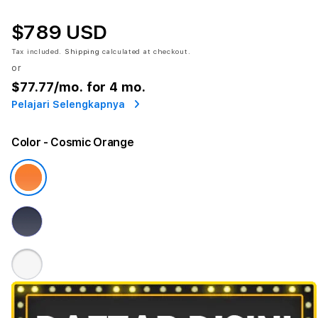
$789 USD
Tax included.
Shipping
calculated at checkout.
or
$77.77
/mo. for 4 mo.
Pelajari Selengkapnya
Color
- Cosmic Orange