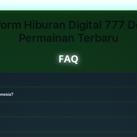
9
in
modal
orm Hiburan Digital 777 
Permainan Terbaru
FAQ
e yang menghadirkan akses cepat, tampilan modern, 
onesia?
ih nyaman setiap hari.
istem yang stabil, akses login yang mudah, serta be
platform.
smi yang dapat digunakan melalui perangkat Android
ilan yang modern, server yang stabil, navigasi ya