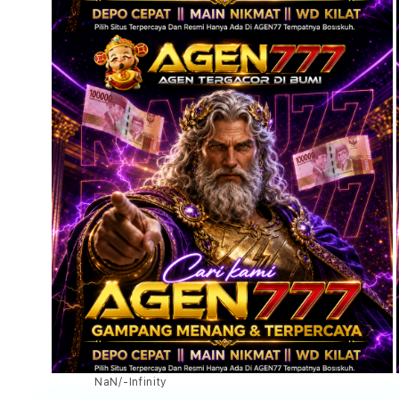
Open
media
6
in
modal
Open
of
NaN
/
-Infinity
media