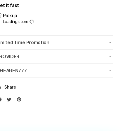
et it fast
Pickup
Loading store
imited Time Promotion
ROVIDER
HEAGEN777
Share