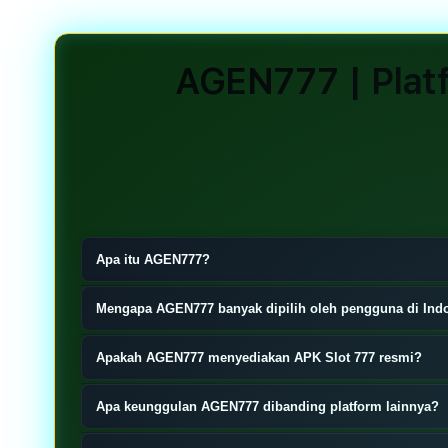
8
in
modal
AGEN777 | Platf
Apa itu AGEN777?
AGEN777 merupakan situs slot 777 onlin
Mengapa AGEN777 banyak dipilih oleh pengguna di Ind
memberikan pengalaman pengguna yang leb
AGEN777 banyak dipilih karena memiliki s
Apakah AGEN777 menyediakan APK Slot 777 resmi?
memberikan kenyamanan saat mengakses 
Ya, AGEN777 menyediakan apk slot 777 re
Apa keunggulan AGEN777 dibanding platform lainnya?
yang lebih praktis, cepat, dan responsif.
Keunggulan AGEN777 terletak pada tamp