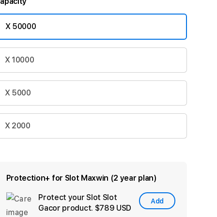
apacity
X 50000
X 10000
X 5000
X 2000
Protection+ for Slot Maxwin (2 year plan)
Protect your Slot Slot
Add
Add
Gacor product.
$789 USD
Apple