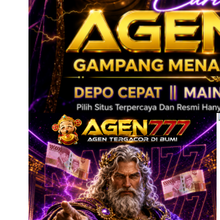
Open
media
1
in
modal