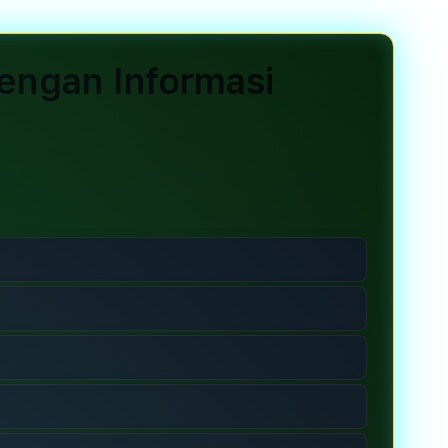
Dengan Informasi
serta dukungan apk slot 777 resmi untuk
rbagai fitur menarik yang dirancang untuk
 sehingga pengguna bisa memperoleh akses
ng sederhana, serta kolaborasi bersama