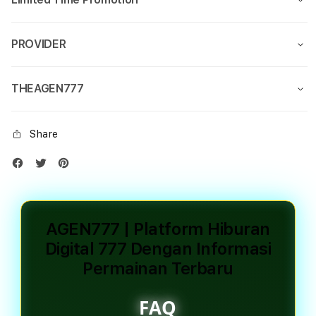
PROVIDER
THEAGEN777
Share
AGEN777 | Platform Hiburan
Digital 777 Dengan Informasi
Permainan Terbaru
FAQ