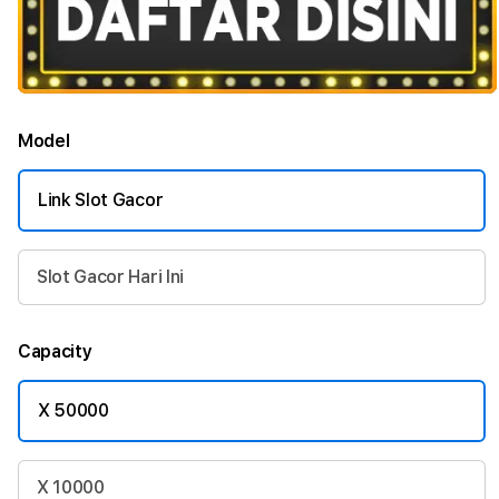
Model
Link Slot Gacor
Slot Gacor Hari Ini
Capacity
X 50000
X 10000