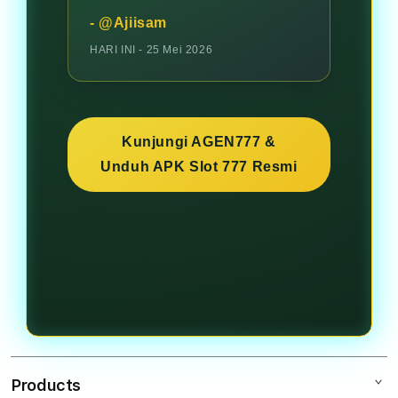
- @Ajiisam
HARI INI - 25 Mei 2026
Kunjungi AGEN777 &
Unduh APK Slot 777 Resmi
Products