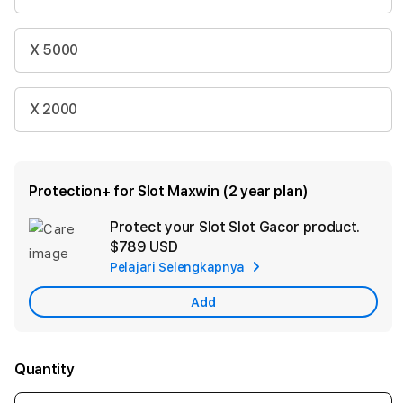
X 5000
X 2000
Protection+ for Slot Maxwin (2 year plan)
Protect your Slot Slot Gacor product.
Ad
$789 USD
App
Pelajari Selengkapnya
Car
Add
Quantity