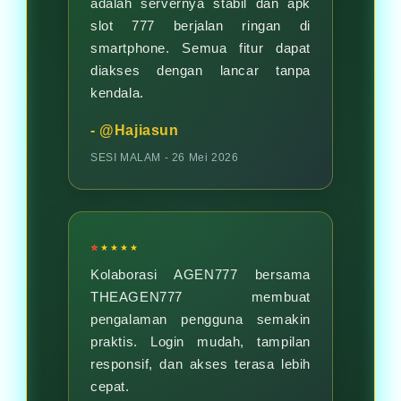
adalah servernya stabil dan apk
slot 777 berjalan ringan di
smartphone. Semua fitur dapat
diakses dengan lancar tanpa
kendala.
- @Hajiasun
SESI MALAM - 26 Mei 2026
★★★★★
Kolaborasi AGEN777 bersama
THEAGEN777 membuat
pengalaman pengguna semakin
praktis. Login mudah, tampilan
responsif, dan akses terasa lebih
cepat.