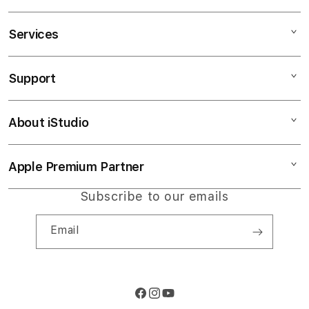
Services
AGEN777
Situs Slot Gacor
Support
AppleCare+
Situs Slot
Corporate
THEAGEN777
About iStudio
My Account
AGEN777
Slot Maxwin
Collection & Delivery
Elush Service Provider
Slot Gacor 2026
Apple Premium Partner
About Us
Returns & Exchanges
Financing Options
AGEN777
Find an iStudio near you
Subscribe to our emails
Contact Us
Trade-in
THEAGEN777
Why Shop at iStudio
FAQ
Email
Travellers Reservation
Elush Corporate Website
Privacy Policy
Site Terms of Use
Facebook
Instagram
YouTube
Payment