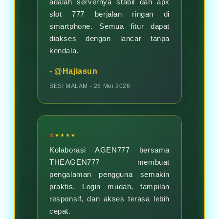
adalah servernya stabil dan apk
slot 777 berjalan ringan di
smartphone. Semua fitur dapat
diakses dengan lancar tanpa
kendala.
- @Hajiasun
SESI MALAM - 26 Mei 2026
★★★★★
Kolaborasi AGEN777 bersama
THEAGEN777 membuat
pengalaman pengguna semakin
praktis. Login mudah, tampilan
responsif, dan akses terasa lebih
cepat.