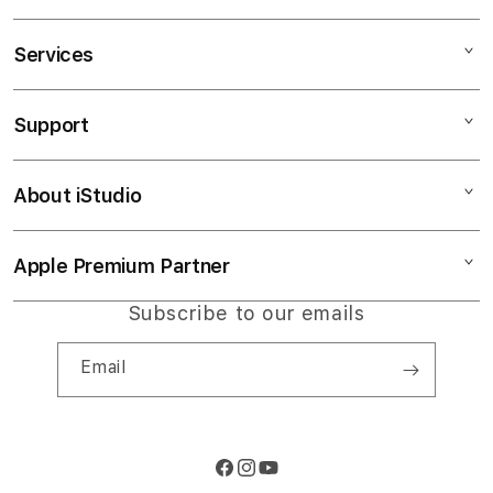
Services
AGEN777
Situs Slot Gacor
Support
AppleCare+
Situs Slot
Corporate
THEAGEN777
About iStudio
My Account
AGEN777
Slot Maxwin
Collection & Delivery
Elush Service Provider
Slot Gacor 2026
Apple Premium Partner
About Us
Returns & Exchanges
Financing Options
AGEN777
Find an iStudio near you
Subscribe to our emails
Contact Us
Trade-in
THEAGEN777
Why Shop at iStudio
FAQ
Email
Travellers Reservation
Elush Corporate Website
Privacy Policy
Site Terms of Use
Facebook
Instagram
YouTube
Payment