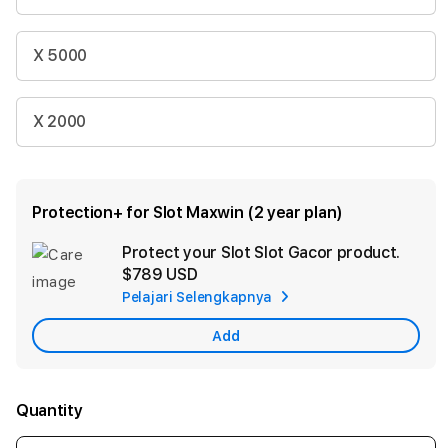
X 5000
X 2000
Protection+ for Slot Maxwin (2 year plan)
Protect your Slot Slot Gacor product.
Ad
$789 USD
App
Pelajari Selengkapnya
Car
Add
Quantity