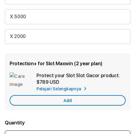
X 5000
X 2000
Protection+ for Slot Maxwin (2 year plan)
Protect your Slot Slot Gacor product.
Ad
$789 USD
App
Pelajari Selengkapnya
Car
Add
Quantity