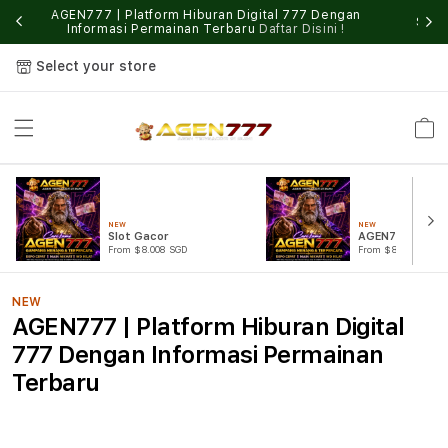
AGEN777 | Platform Hiburan Digital 777 Dengan
Situ
Informasi Permainan Terbaru
Daftar Disini !
Select your store
Cart
NEW
NEW
Slot Gacor
AGEN777
From $8.008 SGD
From $807.77 SGD
NEW
AGEN777 | Platform Hiburan Digital
777 Dengan Informasi Permainan
Terbaru