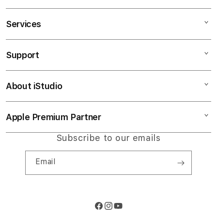
Services
AGEN777
Situs Slot Gacor
Support
AppleCare+
Situs Slot
Corporate
THEAGEN777
About iStudio
My Account
AGEN777
Slot Maxwin
Collection & Delivery
Elush Service Provider
Slot Gacor 2026
Apple Premium Partner
About Us
Returns & Exchanges
Financing Options
AGEN777
Find an iStudio near you
Subscribe to our emails
Contact Us
Trade-in
THEAGEN777
Why Shop at iStudio
FAQ
Email
Travellers Reservation
Elush Corporate Website
Privacy Policy
Site Terms of Use
Facebook
Instagram
YouTube
Payment