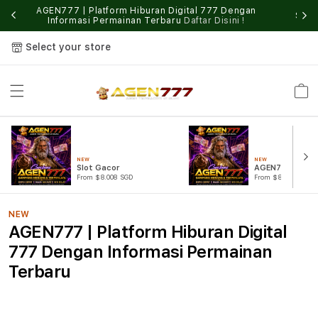
AGEN777 | Platform Hiburan Digital 777 Dengan
Situ
Informasi Permainan Terbaru
Daftar Disini !
Select your store
Cart
NEW
NEW
Slot Gacor
AGEN777
From $8.008 SGD
From $807.77 SGD
NEW
AGEN777 | Platform Hiburan Digital
777 Dengan Informasi Permainan
Terbaru