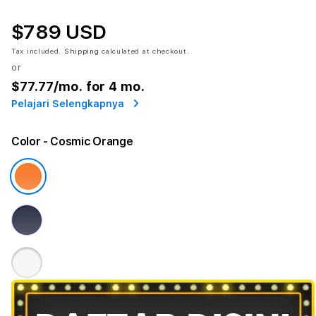
$789 USD
Tax included.
Shipping
calculated at checkout.
or
$77.77
/mo. for 4 mo.
Pelajari Selengkapnya
Color
- Cosmic Orange