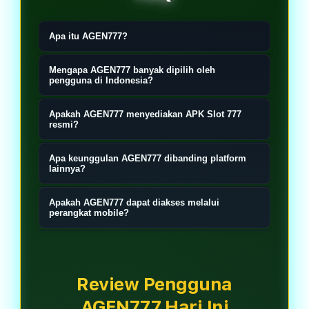
Apa itu AGEN777?
AGEN777 merupakan situs slot 777
Mengapa AGEN777 banyak dipilih oleh
online yang menghadirkan akses
pengguna di Indonesia?
cepat, tampilan modern, serta
AGEN777 banyak dipilih karena
Apakah AGEN777 menyediakan APK Slot 777
dukungan apk slot 777 resmi untuk
memiliki sistem yang stabil, akses
resmi?
memberikan pengalaman pengguna
login yang mudah, serta berbagai
Ya, AGEN777 menyediakan apk slot
yang lebih nyaman setiap hari.
Apa keunggulan AGEN777 dibanding platform
fitur menarik yang dirancang untuk
777 resmi yang dapat digunakan
lainnya?
memberikan kenyamanan saat
melalui perangkat Android sehingga
Keunggulan AGEN777 terletak pada
mengakses platform.
Apakah AGEN777 dapat diakses melalui
pengguna bisa memperoleh akses
tampilan yang modern, server yang
perangkat mobile?
yang lebih praktis, cepat, dan
stabil, navigasi yang sederhana,
Tentu saja. AGEN777 telah
responsif.
serta kolaborasi bersama
dioptimalkan untuk berbagai
THEAGEN777 yang menghadirkan
perangkat mobile sehingga
Review Pengguna
berbagai fitur tambahan menarik.
pengguna dapat mengakses seluruh
AGEN777 Hari Ini