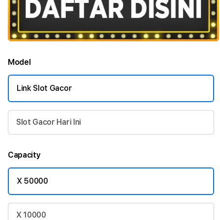
Model
Link Slot Gacor
Slot Gacor Hari Ini
Capacity
X 50000
X 10000