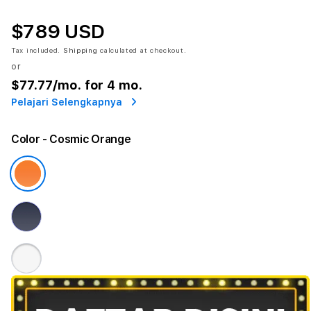
$789 USD
Tax included.
Shipping
calculated at checkout.
or
$77.77
/mo. for 4 mo.
Pelajari Selengkapnya
Color
- Cosmic Orange