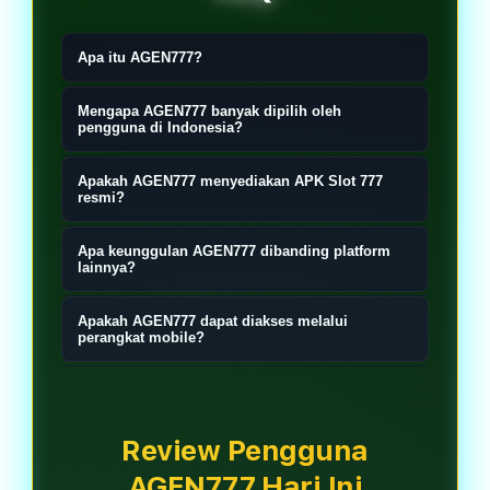
Apa itu AGEN777?
AGEN777 merupakan situs slot 777
Mengapa AGEN777 banyak dipilih oleh
online yang menghadirkan akses
pengguna di Indonesia?
cepat, tampilan modern, serta
AGEN777 banyak dipilih karena
Apakah AGEN777 menyediakan APK Slot 777
dukungan apk slot 777 resmi untuk
memiliki sistem yang stabil, akses
resmi?
memberikan pengalaman pengguna
login yang mudah, serta berbagai
Ya, AGEN777 menyediakan apk slot
yang lebih nyaman setiap hari.
Apa keunggulan AGEN777 dibanding platform
fitur menarik yang dirancang untuk
777 resmi yang dapat digunakan
lainnya?
memberikan kenyamanan saat
melalui perangkat Android sehingga
Keunggulan AGEN777 terletak pada
mengakses platform.
Apakah AGEN777 dapat diakses melalui
pengguna bisa memperoleh akses
tampilan yang modern, server yang
perangkat mobile?
yang lebih praktis, cepat, dan
stabil, navigasi yang sederhana,
Tentu saja. AGEN777 telah
responsif.
serta kolaborasi bersama
dioptimalkan untuk berbagai
THEAGEN777 yang menghadirkan
perangkat mobile sehingga
Review Pengguna
berbagai fitur tambahan menarik.
pengguna dapat mengakses seluruh
AGEN777 Hari Ini