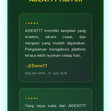
fitur dengan lancar melalui
smartphone maupun tablet kapan
saja.
★★★★★
AGEN777 memiliki tampilan yang
modern, akses cepat, dan
navigasi yang mudah digunakan.
Pengalaman mengakses platform
terasa lebih nyaman setiap hari.
- @Dono77
MALAM HARI - 27 Juni 2026
★★★★★
Yang saya suka dari AGEN777