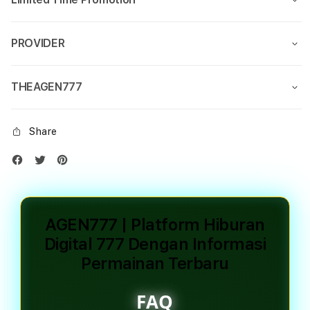
PROVIDER
THEAGEN777
Share
AGEN777 | Platform Hiburan
Digital 777 Dengan Informasi
Permainan Terbaru
FAQ